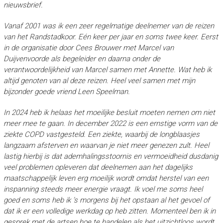
nieuwsbrief.
Vanaf 2001 was ik een zeer regelmatige deelnemer van de reizen
van het Randstadkoor. Eén keer per jaar en soms twee keer.
Eerst
in de organisatie door Cees Brouwer met Marcel van
Duijvenvoorde als begeleider en daarna onder de
verantwoordelijkheid van Marcel samen met Annette.
Wat heb ik
altijd genoten van al deze reizen. Heel veel samen met mijn
bijzonder goede vriend Leen Speelman.
In 2024 heb ik helaas het moeilijke besluit moeten nemen om niet
meer mee te gaan.
In december 2022 is een ernstige vorm van de
ziekte COPD vastgesteld. Een ziekte, waarbij de longblaasjes
langzaam afsterven en waarvan je niet meer genezen zult.
Heel
lastig hierbij is dat ademhalingsstoornis en vermoeidheid dusdanig
veel problemen opleveren dat deelnemen aan het dagelijks
maatschappelijk leven erg moeilijk wordt omdat herstel van een
inspanning steeds meer energie vraagt.
Ik voel me soms heel
goed en soms heb ik ’s morgens bij het opstaan al het gevoel of
dat ik er een volledige werkdag op heb zitten. Momenteel ben ik in
gesprek met de artsen hoe te handelen als het uitzichtloos wordt