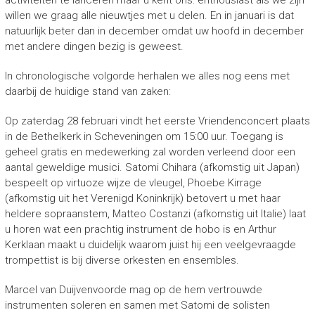
activiteiten te lanceren maar u kent ons: enthousiast als we zijn
willen we graag alle nieuwtjes met u delen. En in januari is dat
natuurlijk beter dan in december omdat uw hoofd in december
met andere dingen bezig is geweest.
In chronologische volgorde herhalen we alles nog eens met
daarbij de huidige stand van zaken:
Op zaterdag 28 februari vindt het eerste Vriendenconcert plaats
in de Bethelkerk in Scheveningen om 15:00 uur. Toegang is
geheel gratis en medewerking zal worden verleend door een
aantal geweldige musici. Satomi Chihara (afkomstig uit Japan)
bespeelt op virtuoze wijze de vleugel, Phoebe Kirrage
(afkomstig uit het Verenigd Koninkrijk) betovert u met haar
heldere sopraanstem, Matteo Costanzi (afkomstig uit Italie) laat
u horen wat een prachtig instrument de hobo is en Arthur
Kerklaan maakt u duidelijk waarom juist hij een veelgevraagde
trompettist is bij diverse orkesten en ensembles.
Marcel van Duijvenvoorde mag op de hem vertrouwde
instrumenten soleren en samen met Satomi de solisten