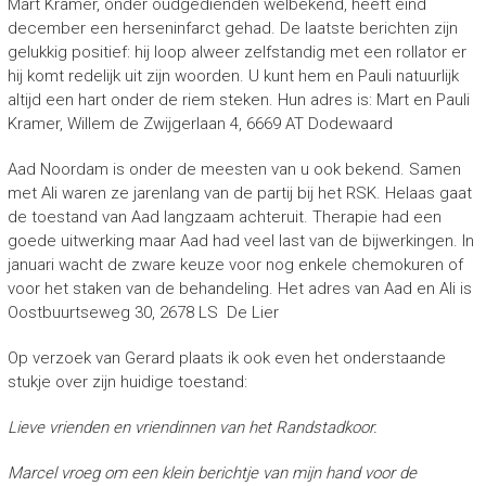
Mart Kramer, onder oudgedienden welbekend, heeft eind
december een herseninfarct gehad. De laatste berichten zijn
gelukkig positief: hij loop alweer zelfstandig met een rollator er
hij komt redelijk uit zijn woorden. U kunt hem en Pauli natuurlijk
altijd een hart onder de riem steken. Hun adres is: Mart en Pauli
Kramer, Willem de Zwijgerlaan 4, 6669 AT Dodewaard
Aad Noordam is onder de meesten van u ook bekend. Samen
met Ali waren ze jarenlang van de partij bij het RSK. Helaas gaat
de toestand van Aad langzaam achteruit. Therapie had een
goede uitwerking maar Aad had veel last van de bijwerkingen. In
januari wacht de zware keuze voor nog enkele chemokuren of
voor het staken van de behandeling. Het adres van Aad en Ali is
Oostbuurtseweg 30, 2678 LS De Lier
Op verzoek van Gerard plaats ik ook even het onderstaande
stukje over zijn huidige toestand:
Lieve vrienden en vriendinnen van het Randstadkoor.
Marcel vroeg om een klein berichtje van mijn hand voor de