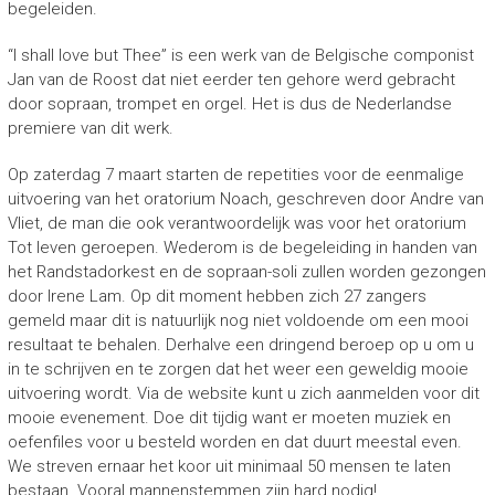
begeleiden.
“I shall love but Thee” is een werk van de Belgische componist
Jan van de Roost dat niet eerder ten gehore werd gebracht
door sopraan, trompet en orgel. Het is dus de Nederlandse
premiere van dit werk.
Op zaterdag 7 maart starten de repetities voor de eenmalige
uitvoering van het oratorium Noach, geschreven door Andre van
Vliet, de man die ook verantwoordelijk was voor het oratorium
Tot leven geroepen. Wederom is de begeleiding in handen van
het Randstadorkest en de sopraan-soli zullen worden gezongen
door Irene Lam. Op dit moment hebben zich 27 zangers
gemeld maar dit is natuurlijk nog niet voldoende om een mooi
resultaat te behalen. Derhalve een dringend beroep op u om u
in te schrijven en te zorgen dat het weer een geweldig mooie
uitvoering wordt. Via de website kunt u zich aanmelden voor dit
mooie evenement. Doe dit tijdig want er moeten muziek en
oefenfiles voor u besteld worden en dat duurt meestal even.
We streven ernaar het koor uit minimaal 50 mensen te laten
bestaan. Vooral mannenstemmen zijn hard nodig!