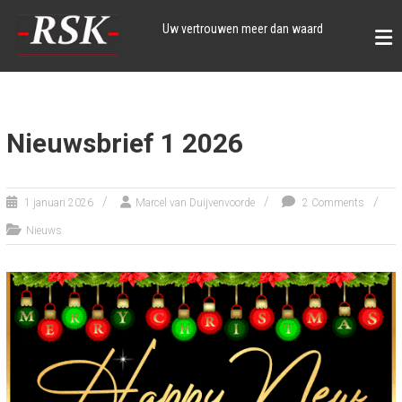
Skip
to
Uw vertrouwen meer dan waard
content
Nieuwsbrief 1 2026
1 januari 2026
Marcel van Duijvenvoorde
2 Comments
Nieuws