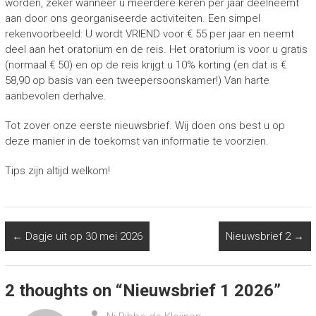
worden, zeker wanneer u meerdere keren per jaar deelneemt
aan door ons georganiseerde activiteiten. Een simpel
rekenvoorbeeld: U wordt VRIEND voor € 55 per jaar en neemt
deel aan het oratorium en de reis. Het oratorium is voor u gratis
(normaal € 50) en op de reis krijgt u 10% korting (en dat is €
58,90 op basis van een tweepersoonskamer!) Van harte
aanbevolen derhalve.
Tot zover onze eerste nieuwsbrief. Wij doen ons best u op
deze manier in de toekomst van informatie te voorzien.
Tips zijn altijd welkom!
←
Dagje uit op 30 mei 2026
Nieuwsbrief 2
→
2 thoughts on “
Nieuwsbrief 1 2026
”